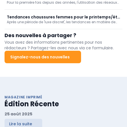
Pour la première fois depuis des années, l'utilisation des réseaux
sociaux est en baisse. Dans un monde (politique) où l'on
distingue de moins en moins le vrai du faux, le besoin
d'authenticité se fait de plus en plus sentir. Les tendances en
Tendances chaussures femmes pour le printemps/été
matière de chaussures hommes pour l'été 2027 reflètent
Après une période de 'luxe discret', les tendances en matière de
2027
également ce besoin.
chaussures pour l'été 2027 se caractérisent d'une part par une
simplicité moderne et d'autre part par un clin d'œil à une époque
Des nouvelles à partager ?
révolue. Mais pour ces deux tendances, une chose est sûre:
l'authenticité est essentielle.
Vous avez des informations pertinentes pour nos
rédacteurs ? Partagez-les avec nous via ce formulaire.
Signalez-nous des nouvelles
MAGAZINE IMPRIMÉ
Édition Récente
25 août 2025
Lire la suite