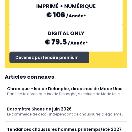
IMPRIMÉ + NUMÉRIQUE
€ 106
/
Année
*
DIGITAL ONLY
€ 79.5
/
Année
*
Devenez partenaire premium
Articles connexes
Chronique - Isolde Delanghe, directrice de Mode Unie
Dans cette chronique, Isolde Delanghe, directrice de Mode Unie,
plaide en faveur d'une meilleure reconnaissance des boutiques
de mode: non seulement en tant que points de vente, mais aussi
en tant que maillon indispensable du tissu social de nos villes et
Baromètre Shoes de juin 2026
communes.
Le commerce de détail indépendant de chaussures a également
connu un mois difficile en juin. En moyenne, le chiffre d'affaires a
baissé de 3,4 % par rapport à l'année dernière, même si le nombre
de paires vendues a légèrement augmenté.
Tendances chaussures hommes printemps/été 2027