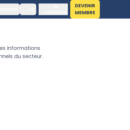
DEVENIR
Se
cherche
FR
connecter
MEMBRE
es informations
nnels du secteur.