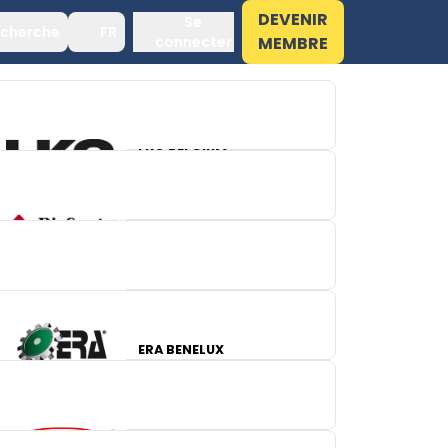
DEVENIR
Se
cherche
FR
connecter
MEMBRE
LKQ BELGIUM
NATURPIE
DENSO EUROPE
ERA BENELUX
CORTECO