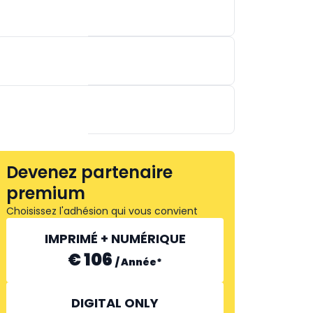
WALDLAUFER
Devenez partenaire
VALEO
premium
Choisissez l'adhésion qui vous convient
IMPRIMÉ + NUMÉRIQUE
€ 106
/
Année
*
DIGITAL ONLY