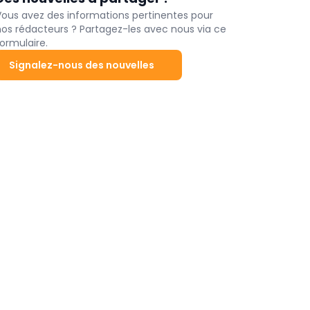
paires vendues a légèrement augmenté.
Vous avez des informations pertinentes pour
nos rédacteurs ? Partagez-les avec nous via ce
ormulaire.
Signalez-nous des nouvelles