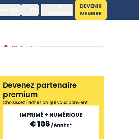
DEVENIR
Se
cherche
FR
connecter
MEMBRE
NATURPIE
Devenez partenaire
WALDLAUFER
premium
Choisissez l'adhésion qui vous convient
IMPRIMÉ + NUMÉRIQUE
€ 106
/
Année
*