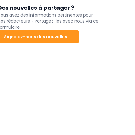
besoin.
caractérisent d'une part par une simplicité moderne
Des nouvelles à partager ?
et d'autre part par un clin d'œil à une époque révolue.
Mais pour ces deux tendances, une chose est sûre:
Vous avez des informations pertinentes pour
l'authenticité est essentielle.
nos rédacteurs ? Partagez-les avec nous via ce
ormulaire.
Signalez-nous des nouvelles