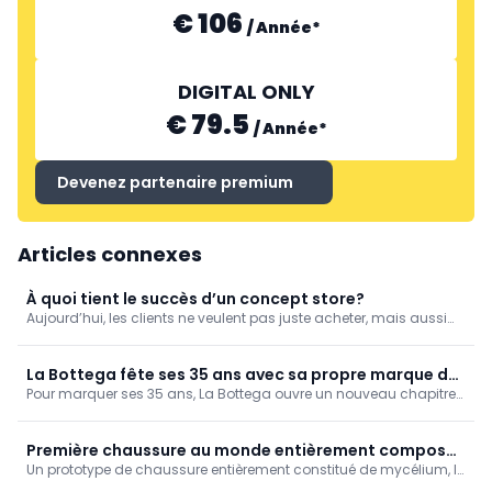
€ 106
/
Année
*
DIGITAL ONLY
€ 79.5
/
Année
*
Devenez partenaire premium
Articles connexes
À quoi tient le succès d’un concept store?
Aujourd’hui, les clients ne veulent pas juste acheter, mais aussi
découvrir. Voilà pourquoi les concept stores font à nouveau la
différence : ils ont caractère et un récit qui tient la route. Sister
Concept Store et Cadet montrent l’exemple.
La Bottega fête ses 35 ans avec sa propre marque de
Pour marquer ses 35 ans, La Bottega ouvre un nouveau chapitre
chaussures
avec des collaborations exclusives, sa propre marque de
chaussures et de nouveaux projets créatifs qui associent la
mode, l'artisanat et l'expérience.
Première chaussure au monde entièrement composée
Un prototype de chaussure entièrement constitué de mycélium, le
de mycélium pur
réseau de racines des champignons, a fait ses débuts à la