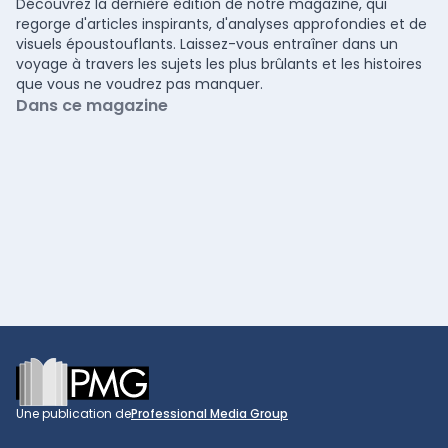
Découvrez la dernière édition de notre magazine, qui
regorge d'articles inspirants, d'analyses approfondies et de
visuels époustouflants. Laissez-vous entraîner dans un
voyage à travers les sujets les plus brûlants et les histoires
que vous ne voudrez pas manquer.
Dans ce magazine
Footer
Une publication de
Professional Media Group