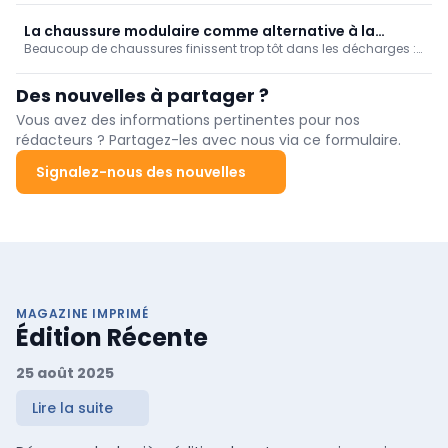
Semaine du design de Milan 2026.
La chaussure modulaire comme alternative à la
Beaucoup de chaussures finissent trop tôt dans les décharges :
chaussure jetable
pas moins de 22 milliards de paires dans le monde chaque
année. Le laboratoire vivant Recare about Shoes veut changer
Des nouvelles à partager ?
cela et a conçu une chaussure modulaire pour le secteur B2B
avec Cycleur de Luxe.
Vous avez des informations pertinentes pour nos
rédacteurs ? Partagez-les avec nous via ce formulaire.
Signalez-nous des nouvelles
MAGAZINE IMPRIMÉ
Édition Récente
25 août 2025
Lire la suite