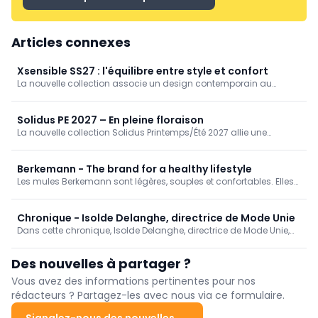
Articles connexes
Xsensible SS27 : l'équilibre entre style et confort
La nouvelle collection associe un design contemporain au
confort emblématique de Xsensible. Des matériaux raffinés et une
palette de couleurs harmonieuse confèrent aux modèles une
allure soignée et immédiatement reconnaissable. Des sneakers
Solidus PE 2027 – En pleine floraison
sportives aux chaussures d'été faciles à enfiler, en passant par
La nouvelle collection Solidus Printemps/Été 2027 allie une
les sandales, la polyvalence est au cœur de la collection.
légèreté naturelle à un confort immédiatement perceptible.
Téléchargez ici le nouveau Lookbook Solidus PE 2027
Berkemann - The brand for a healthy lifestyle
Les mules Berkemann sont légères, souples et confortables. Elles
sont disponibles avec une semelle intérieure anatomique fixe ou
amovible. Découvrez la nouvelle collection Berkemann
Printemps/Été 2027 et laissez-vous inspirer !
Chronique - Isolde Delanghe, directrice de Mode Unie
Dans cette chronique, Isolde Delanghe, directrice de Mode Unie,
plaide en faveur d'une meilleure reconnaissance des boutiques
de mode: non seulement en tant que points de vente, mais aussi
Des nouvelles à partager ?
en tant que maillon indispensable du tissu social de nos villes et
communes.
Vous avez des informations pertinentes pour nos
rédacteurs ? Partagez-les avec nous via ce formulaire.
Signalez-nous des nouvelles