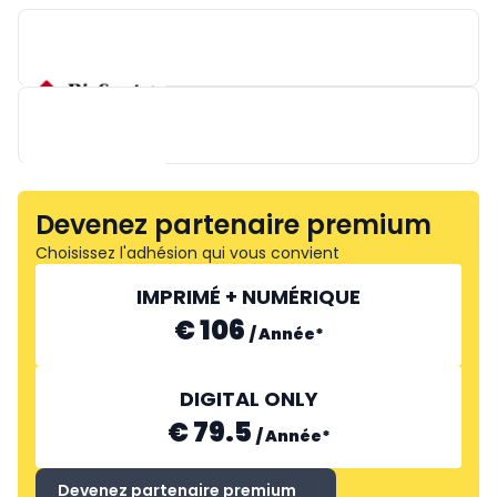
NATURPIE
Devenez partenaire premium
WALDLAUFER
Choisissez l'adhésion qui vous convient
IMPRIMÉ + NUMÉRIQUE
€ 106
/
Année
*
DIGITAL ONLY
€ 79.5
/
Année
*
Devenez partenaire premium