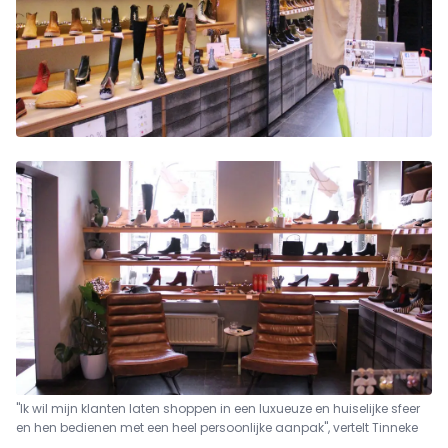
"Ik wil mijn klanten laten shoppen in een luxueuze en huiselijke sfeer
en hen bedienen met een heel persoonlijke aanpak", vertelt Tinneke