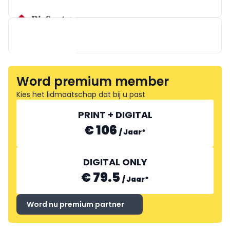
NATURPIE
Word premium member
WALDLAUFER
Kies het lidmaatschap dat bij u past
PRINT + DIGITAL
€ 106
/
Jaar
*
DIGITAL ONLY
€ 79.5
/
Jaar
*
Word nu premium partner