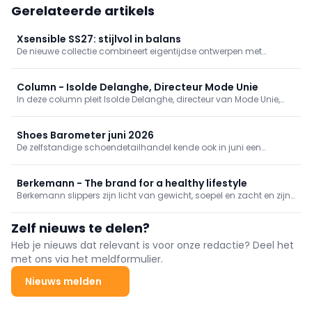
Gerelateerde artikels
Xsensible SS27: stijlvol in balans
De nieuwe collectie combineert eigentijdse ontwerpen met
vertrouwd comfort. Verfijnde materialen en een uitgebalanceerd
kleurenpalet geven de modellen een herkenbare, verzorgde
uitstraling. Van sportieve sneakers tot zomerse instappers en
Column - Isolde Delanghe, Directeur Mode Unie
sandalen staat veelzijdigheid centraal.
In deze column pleit Isolde Delanghe, directeur van Mode Unie,
voor een bredere waardering van de modewinkel: niet alleen als
verkooppunt, maar als een onmisbare schakel in het sociale
weefsel van onze steden en gemeenten
Shoes Barometer juni 2026
De zelfstandige schoendetailhandel kende ook in juni een
moeilijke maand. Gemiddeld daalde de omzet met 3,4%
tegenover vorig jaar, al werden wel iets meer paren verkocht.
Berkemann - The brand for a healthy lifestyle
Berkemann slippers zijn licht van gewicht, soepel en zacht en zijn
verkrijgbaar met een vast of uitneembaar voorgevormd voetbed.
Ontdek de nieuwe Berkemann voorjaar/zomer 2027 collectie en
Zelf nieuws te delen?
laat u inspireren!
Heb je nieuws dat relevant is voor onze redactie? Deel het
met ons via het meldformulier.
Nieuws melden