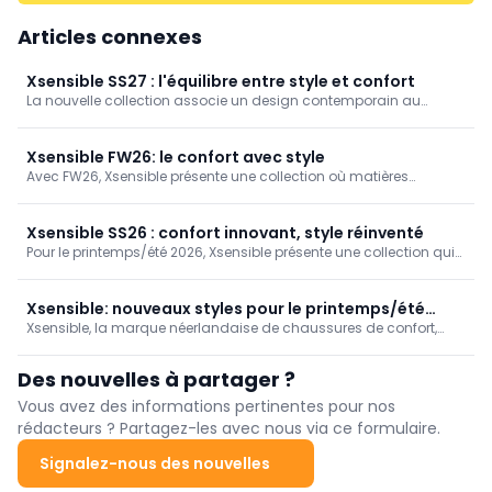
Articles connexes
Xsensible SS27 : l'équilibre entre style et confort
La nouvelle collection associe un design contemporain au
confort emblématique de Xsensible. Des matériaux raffinés et une
palette de couleurs harmonieuse confèrent aux modèles une
allure soignée et immédiatement reconnaissable. Des sneakers
Xsensible FW26: le confort avec style
sportives aux chaussures d'été faciles à enfiler, en passant par
Avec FW26, Xsensible présente une collection où matières
les sandales, la polyvalence est au cœur de la collection.
raffinées, design contemporain et confort emblématique se
rencontrent. Un assortiment équilibré, parfaitement adapté à la
nouvelle saison.
Xsensible SS26 : confort innovant, style réinventé
Pour le printemps/été 2026, Xsensible présente une collection qui
répond parfaitement à la demande de chaussures élégantes
alliant un confort exceptionnel. Des designs innovants et des
matériaux de haute qualité constituent à nouveau la base d’une
Xsensible: nouveaux styles pour le printemps/été
offre polyvalente, adaptée à chaque moment de la journée.
Xsensible, la marque néerlandaise de chaussures de confort,
2025
continue de surfer sur la vague du succès. Connue pour sa
technologie d'équilibre unique, elle impressionne pour l'été 2025
Des nouvelles à partager ?
avec encore plus de fonctionnalité.
Vous avez des informations pertinentes pour nos
rédacteurs ? Partagez-les avec nous via ce formulaire.
Signalez-nous des nouvelles