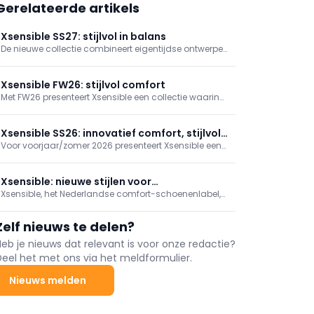
Gerelateerde artikels
Xsensible SS27: stijlvol in balans
De nieuwe collectie combineert eigentijdse ontwerpen
met vertrouwd comfort. Verfijnde materialen en een
uitgebalanceerd kleurenpalet geven de modellen een
herkenbare, verzorgde uitstraling. Van sportieve
Xsensible FW26: stijlvol comfort
sneakers tot zomerse instappers en sandalen staat
Met FW26 presenteert Xsensible een collectie waarin
veelzijdigheid centraal.
verfijnde materialen, moderne ontwerpen en
vertrouwd comfort samenkomen. Een
uitgebalanceerd aanbod dat perfect aansluit bij het
Xsensible SS26: innovatief comfort, stijlvol
nieuwe seizoen.
Voor voorjaar/zomer 2026 presenteert Xsensible een
vernieuwd
collectie die perfect aansluit bij de vraag naar
stijlvolle schoenen die uitblinken in comfort.
Innovatieve designs en hoogwaardige materialen
Xsensible: nieuwe stijlen voor
vormen opnieuw de basis van een veelzijdig aanbod,
Xsensible, het Nederlandse comfort-schoenenlabel,
voorjaar/zomer 2025
geschikt voor elk moment.
zet zijn succesverhaal voort. Bekend om de unieke
balans-technologie, imponeren ze voor de zomer
Zelf nieuws te delen?
van 2025 met nog meer functionaliteit.
Heb je nieuws dat relevant is voor onze redactie?
Deel het met ons via het meldformulier.
Nieuws melden