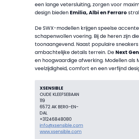
een lange vetersluiting, zorgen voor maxim
design bieden
Emilia, Albi en Ferraro
strak
De SWX-modellen krijgen speelse accente
schapenwollen voering. Bij de heren zijn 
toonaangevend. Naast populaire sneakers 
ambachtelijke details terrein. De
Next Gen
en hoogwaardige afwerking. Modellen als
veelzijdigheid, comfort en een verfijnd desi
XSENSIBLE
OUDE KLEEFSEBAAN
119
6572 AK BERG-EN-
DAL
+31246848080
info@xsensible.com
www.xsensible.com