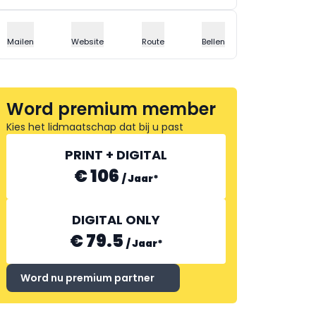
Mailen
Website
Route
Bellen
Word premium member
Kies het lidmaatschap dat bij u past
PRINT + DIGITAL
€ 106
/
Jaar
*
DIGITAL ONLY
€ 79.5
/
Jaar
*
Word nu premium partner