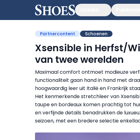
Ontdek
Publicati
Partnercontent
Schoenen
Xsensible in Herfst/W
van twee werelden
Maximaal comfort ontmoet modieuze verfijn
functionaliteit gaan hand in hand met dra
hoogwaardig leer uit Italië en Frankrijk sta
Het kenmerkende stretchleer van Xsensible
taupe en bordeaux komen prachtig tot hun 
en verfijnde details benadrukken de luxueuz
seizoen, met een bredere selectie enkellaa