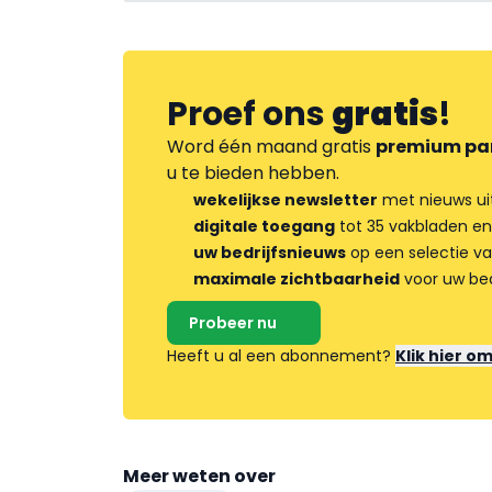
Proef ons
gratis
!
Word één maand gratis
premium pa
u te bieden hebben.
wekelijkse newsletter
met nieuws ui
digitale toegang
tot 35 vakbladen en
uw bedrijfsnieuws
op een selectie v
maximale zichtbaarheid
voor uw bed
Probeer nu
Heeft u al een abonnement?
Klik hier o
Meer weten over