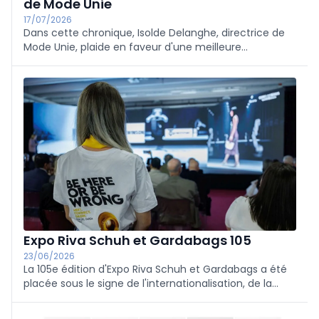
de Mode Unie
17/07/2026
Dans cette chronique, Isolde Delanghe, directrice de
Mode Unie, plaide en faveur d'une meilleure
reconnaissance des boutiques de mode: non
seulement en tant que points de vente, mais aussi en
tant que maillon indispensable du tissu social de nos
villes et communes.
Expo Riva Schuh et Gardabags 105
23/06/2026
La 105e édition d'Expo Riva Schuh et Gardabags a été
placée sous le signe de l'internationalisation, de la
diversité de l'offre et de l'innovation. Avec 22
événements et des participants venus du monde