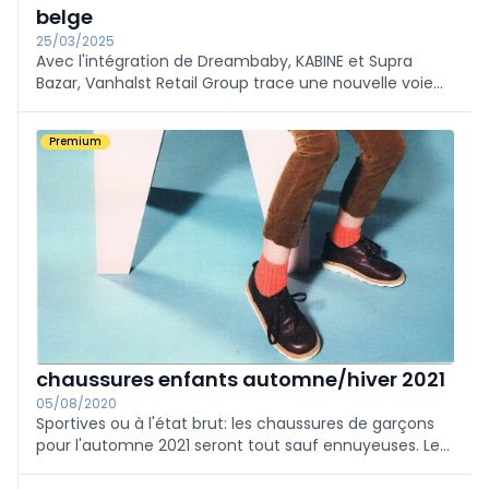
belge
25/03/2025
Avec l'intégration de Dreambaby, KABINE et Supra
Bazar, Vanhalst Retail Group trace une nouvelle voie
audacieuse. Le groupe continue d'investir dans une
stratégie de vente au détail innovante dans laquelle
Premium
l'expérience et l'expertise sont la clé du succès.
chaussures enfants automne/hiver 2021
05/08/2020
Sportives ou à l'état brut: les chaussures de garçons
pour l'automne 2021 seront tout sauf ennuyeuses. Les
coupes se déclinent autour des incontournables, mais