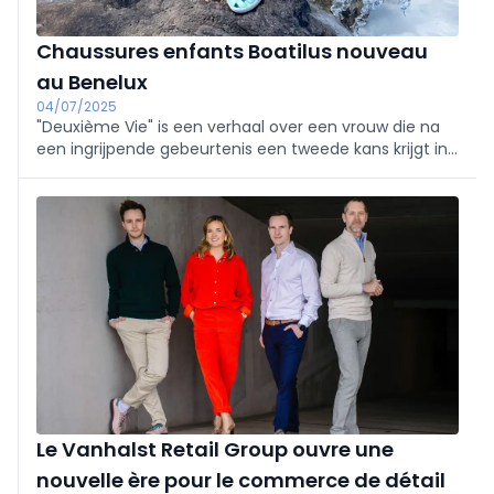
Chaussures enfants Boatilus nouveau
au Benelux
04/07/2025
"Deuxième Vie" is een verhaal over een vrouw die na
een ingrijpende gebeurtenis een tweede kans krijgt in
het leven. Nadat ze door een moeilijke periode is
gegaan, ontdekt ze nieuwe passies en mogelijkheden
die haar helpen om weer gelukkig te worden. Het
verhaal verkent thema's zoals veerkracht,
zelfontdekking en het vinden van betekenis in het
leven. Door haar tweede kans omarmt de
hoofdpersoon de mogelijkheid om haar leven opnieuw
vorm te geven en te waarderen wat echt belangrijk is.
Le Vanhalst Retail Group ouvre une
nouvelle ère pour le commerce de détail