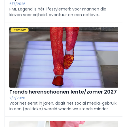
6/7/2026
PME Legend is hét lifestylemerk voor mannen die
kiezen voor vrijheid, avontuur en een actieve
levensstijl. Sinds AW26 is Bos Group officieel
licentiehouder van PME Legend Footwear en
Premium
verantwoordelijk voor de ontwikkeling van de footwear
collectie, geïnspireerd door de wereld van
vrachtpiloten.
Trends herenschoenen lente/zomer 2027
2/7/2026
Voor het eerst in jaren, daalt het social media-gebruik.
In een (politieke) wereld waarin we steeds minder
weten wat echt is en wat niet, groeit de nood aan
authenticiteit. Ook schoenentrends voor heren in de
zomer van 2027 reflecteren deze behoefte.