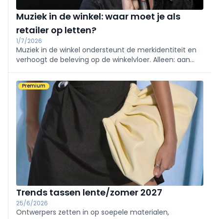
Muziek in de winkel: waar moet je als
retailer op letten?
1/7/2026
Muziek in de winkel ondersteunt de merkidentiteit en
verhoogt de beleving op de winkelvloer. Alleen: aan
dat gebruik hangt ook een duidelijke regelgeving vast.
We legden de meest relevante vragen voor aan Sylvie
Premium
Vandevelde, head of marcom bij Sabam.
Trends tassen lente/zomer 2027
25/6/2026
Ontwerpers zetten in op soepele materialen,