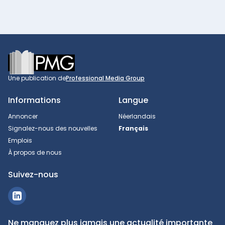
Footer
Une publication de
Professional Media Group
Informations
Langue
Annoncer
Néerlandais
Signalez-nous des nouvelles
Français
Emplois
À propos de nous
Suivez-nous
Ne manquez plus jamais une actualité importante