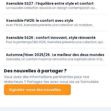
Xsensible SS27 : l'équilibre entre style et confort
La nouvelle collection associe un design contemporain au
confort emblématique de Xsensible. Des matériaux raffinés et une
palette de couleurs harmonieuse confèrent aux modèles une
allure soignée et immédiatement reconnaissable. Des sneakers
Xsensible FW26: le confort avec style
sportives aux chaussures d'été faciles à enfiler, en passant par
Avec FW26, Xsensible présente une collection où matières
les sandales, la polyvalence est au cœur de la collection.
raffinées, design contemporain et confort emblématique se
rencontrent. Un assortiment équilibré, parfaitement adapté à la
nouvelle saison.
Xsensible SS26 : confort innovant, style réinventé
Pour le printemps/été 2026, Xsensible présente une collection qui
répond parfaitement à la demande de chaussures élégantes
alliant un confort exceptionnel. Des designs innovants et des
matériaux de haute qualité constituent à nouveau la base d’une
Automne/Hiver 2025/26 : Le meilleur des deux mondes
offre polyvalente, adaptée à chaque moment de la journée.
Xsensible, Un confort maximal rencontre une sophistication à la
mode dans la nouvelle collection automne/hiver. L'innovation et
la fonctionnalité vont de pair avec la portabilité et la modernité.
Des nouvelles à partager ?
Vous avez des informations pertinentes pour nos
rédacteurs ? Partagez-les avec nous via ce formulaire.
Signalez-nous des nouvelles