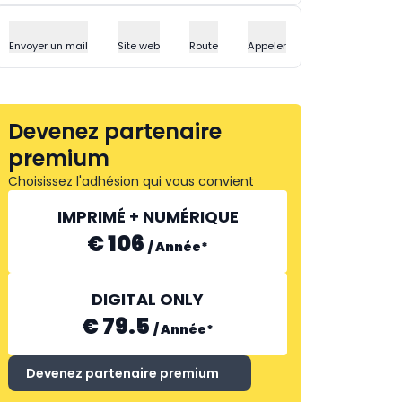
Envoyer un mail
Site web
Route
Appeler
Devenez partenaire
premium
Choisissez l'adhésion qui vous convient
IMPRIMÉ + NUMÉRIQUE
€ 106
/
Année
*
DIGITAL ONLY
€ 79.5
/
Année
*
Devenez partenaire premium