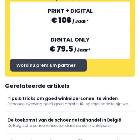
PRINT + DIGITAL
€ 106
/
Jaar
*
DIGITAL ONLY
€ 79.5
/
Jaar
*
Word nu premium partner
Gerelateerde artikels
Tips & tricks om goed winkelpersoneel te vinden
Personeelswerving hoeft geen aparte HR-specialisatie te zijn waar
je als winkeluitbater of -manager tegenop kijkt. Volgens Anneleen
De Paepe, lector HR en organisatieontwikkeling aan HOGENT, ligt
de oplossing verrassend dicht bij de kern van retail zelf.
De toekomst van de schoendetailhandel in België
De Belgische schoenensector staat op een kantelpunt.
Digitalisering, veranderend consumentengedrag en toenemende
concurrentie zetten het traditionele retailmodel onder druk. Peter