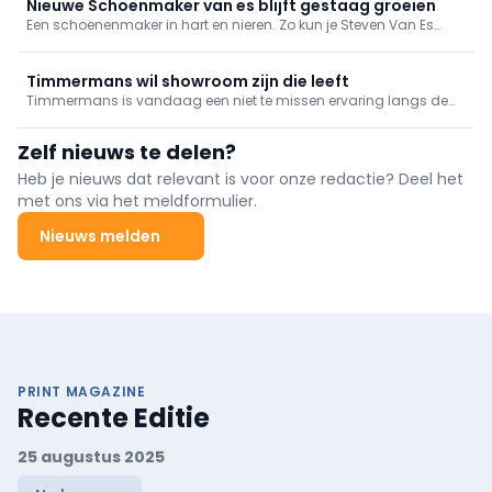
Vavedin, CEO van Ambiorix, volgt die evoluties al jaren vanop de
Nieuwe Schoenmaker van es blijft gestaag groeien
eerste rij. Hij deelt zijn visie op de toekomst van de
Een schoenenmaker in hart en nieren. Zo kun je Steven Van Es
schoendetailhandel.
perfect omschrijven. Al van jongs af aan had hij een passie voor
schoenmakerij. Na een parcours van iets meer dan een
decennium in loondienst bij een schoenmakerij gewerkt te
Timmermans wil showroom zijn die leeft
hebben en vervolgens een carrièreswitch gemaakt te hebben,
Timmermans is vandaag een niet te missen ervaring langs de
besloot hij vier jaar geleden zijn eigen schoenmakerij in Lier te
Nieuwe Baan in Sint-Niklaas en doet, verborgen achter een
openen. Een gewaagde sprong, maar een waar hij nog geen
organisch uitziende gevel, meteen de nieuwsgierigheid wekken.
Zelf nieuws te delen?
dag spijt over gehad heeft.
Timmermans is een begrip in Sint-Niklaas en ver daarbuiten.
Heb je nieuws dat relevant is voor onze redactie? Deel het
met ons via het meldformulier.
Nieuws melden
PRINT MAGAZINE
Recente Editie
25 augustus 2025