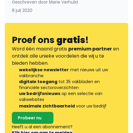
Geschreven door
Marie Verhulst
8 juli 2020
Proef ons
gratis
!
Word één maand gratis
premium partner
en
ontdek alle unieke voordelen die wij u te
bieden hebben.
wekelijkse newsletter
met nieuws uit uw
vakbranche
digitale toegang
tot 35 vakbladen en
financiële sectoroverzichten
uw bedrijfsnieuws
op een selectie van
vakwebsites
maximale zichtbaarheid
voor uw bedrijf
Probeer nu
Heeft u al een abonnement?
Klik hier om aan te melden