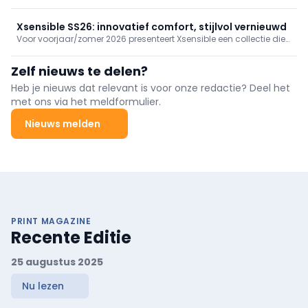
Maximaal comfort ontmoet modieuze verfijning in de nieuwe
herfst-/wintercollectie. Innovatie en functionaliteit gaan hand in
hand met draagbaarheid en moderniteit.
Xsensible SS26: innovatief comfort, stijlvol vernieuwd
Voor voorjaar/zomer 2026 presenteert Xsensible een collectie die
perfect aansluit bij de vraag naar stijlvolle schoenen die
uitblinken in comfort. Innovatieve designs en hoogwaardige
Zelf nieuws te delen?
materialen vormen opnieuw de basis van een veelzijdig aanbod,
geschikt voor elk moment.
Heb je nieuws dat relevant is voor onze redactie? Deel het
met ons via het meldformulier.
Nieuws melden
PRINT MAGAZINE
Recente Editie
25 augustus 2025
Nu lezen