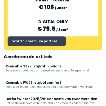
€ 106
/
Jaar
*
DIGITAL ONLY
€ 79.5
/
Jaar
*
Word nu premium partner
Gerelateerde artikels
Xsensible SS27: stijlvol in balans
De nieuwe collectie combineert eigentijdse ontwerpen met
vertrouwd comfort. Verfijnde materialen en een uitgebalanceerd
kleurenpalet geven de modellen een herkenbare, verzorgde
uitstraling. Van sportieve sneakers tot zomerse instappers en
Xsensible FW26: stijlvol comfort
sandalen staat veelzijdigheid centraal.
Met FW26 presenteert Xsensible een collectie waarin verfijnde
materialen, moderne ontwerpen en vertrouwd comfort
samenkomen. Een uitgebalanceerd aanbod dat perfect aansluit
bij het nieuwe seizoen.
Herfst/Winter 2025/26: Het beste van twee werelden
Het beste van twee werelden leidt vaak tot iets volledig nieuws.