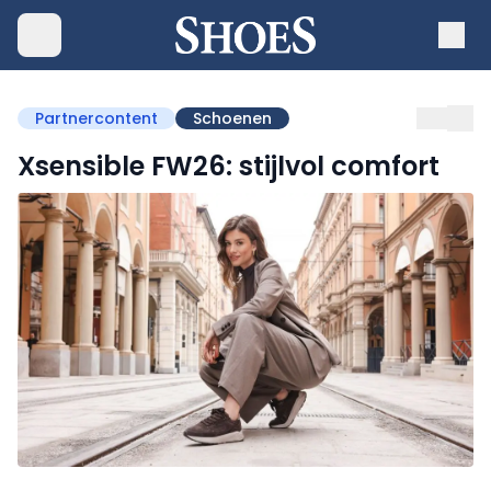
Partnercontent
Schoenen
Xsensible FW26: stijlvol comfort