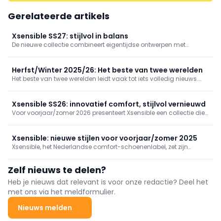
Gerelateerde artikels
Xsensible SS27: stijlvol in balans
De nieuwe collectie combineert eigentijdse ontwerpen met
vertrouwd comfort. Verfijnde materialen en een uitgebalanceerd
kleurenpalet geven de modellen een herkenbare, verzorgde
uitstraling. Van sportieve sneakers tot zomerse instappers en
Herfst/Winter 2025/26: Het beste van twee werelden
sandalen staat veelzijdigheid centraal.
Het beste van twee werelden leidt vaak tot iets volledig nieuws.
Maximaal comfort ontmoet modieuze verfijning in de nieuwe
herfst-/wintercollectie. Innovatie en functionaliteit gaan hand in
hand met draagbaarheid en moderniteit.
Xsensible SS26: innovatief comfort, stijlvol vernieuwd
Voor voorjaar/zomer 2026 presenteert Xsensible een collectie die
perfect aansluit bij de vraag naar stijlvolle schoenen die
uitblinken in comfort. Innovatieve designs en hoogwaardige
materialen vormen opnieuw de basis van een veelzijdig aanbod,
Xsensible: nieuwe stijlen voor voorjaar/zomer 2025
geschikt voor elk moment.
Xsensible, het Nederlandse comfort-schoenenlabel, zet zijn
succesverhaal voort. Bekend om de unieke balans-technologie,
imponeren ze voor de zomer van 2025 met nog meer
Zelf nieuws te delen?
functionaliteit.
Heb je nieuws dat relevant is voor onze redactie? Deel het
met ons via het meldformulier.
Nieuws melden