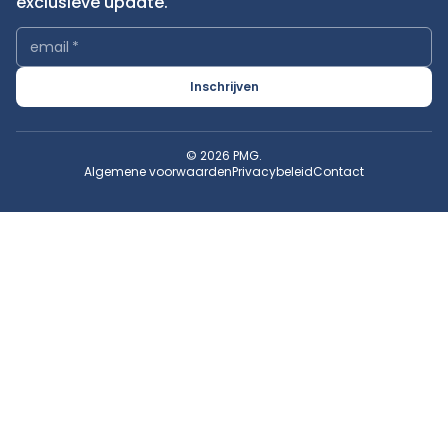
exclusieve update.
email
*
Inschrijven
© 2026 PMG.
Algemene voorwaarden
Privacybeleid
Contact