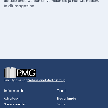
actuele onderwerpen en verhalen die je niet wilt missen.
In dit magazine
Footer
Een uitgave van
Professional Media Group
Informatie
Taal
Adverteren
Nederlands
Nieuws melden
Frans