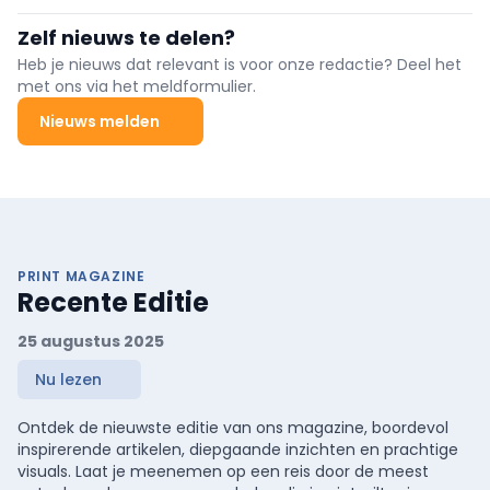
van Studio Brussel, sportievelingen linken het aan de vele
mogelijkheden om grenzen af te tasten en het jonge grut straalt
Zelf nieuws te delen?
bij de gedachte aan de avontuurlijke speeltuinen; het Provinciaal
Domein Puyenbroeck is de ideale trekpleister voor elke doelgroep.
Heb je nieuws dat relevant is voor onze redactie? Deel het
Die stijgende populariteit gaat gepaard met een aantal
met ons via het meldformulier.
noodzakelijke veranderingen op vlak van automatisatie. Zo
klopten ze aan bij Fichet Security Solutions Belgium, in
Nieuws melden
samenwerking met hun officiële voortverkoper in deze sector
Gantner, om automatische speedgates voor de
toegangscontrole van het zwembad te installeren. De
geavanceerde technologie garandeert een vlotte doorgang en
feilloze detectie van onbevoegde personen.
PRINT MAGAZINE
Recente Editie
25 augustus 2025
Nu lezen
Ontdek de nieuwste editie van ons magazine, boordevol
inspirerende artikelen, diepgaande inzichten en prachtige
visuals. Laat je meenemen op een reis door de meest