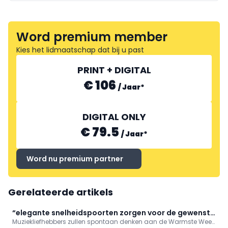
Word premium member
Kies het lidmaatschap dat bij u past
PRINT + DIGITAL
€ 106
/
Jaar
*
DIGITAL ONLY
€ 79.5
/
Jaar
*
Word nu premium partner
Gerelateerde artikels
“elegante snelheidspoorten zorgen voor de gewenste
Muziekliefhebbers zullen spontaan denken aan de Warmste Week
controle”