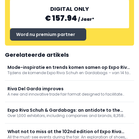
DIGITAL ONLY
€ 157.94
/
Jaar
*
Word nu premium partner
Gerelateerde artikels
Mode-inspiratie en trends komen samen op Expo Riva
Tijdens de komende Expo Riva Schuh en Gardabags – van 14 tot
Schuh & Gardabags
17 juni 2025 in Riva del Garda – worden inzichten geboden in
zowel consumentengedrag als producttrends, met een focus op
schoenen, tassen en accessoires.
Riva Del Garda improves
A new and innovative trade fair format designed to facilitate
business exchanges.
Expo Riva Schuh & Gardabags: an antidote to the
Over 1,000 exhibitors, including companies and brands, 8,358
global crisis
retail outlets represented by visiting buyers, and more than 100
participating countries. Expo Riva Schuh & Gardabags reaffirms
its status as the perfect antidote to navigate the global crisis.
What not to miss at the 102nd edition of Expo Riva
All the must-see events during the fair. An exploration of shoes,
Schuh & Gardabags