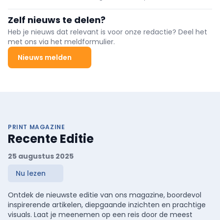
bags and accessories in all their dimensions: from products to
technology, from digital solutions to innovation, the upcoming
Zelf nieuws te delen?
seasonal trends and even a touch of celebration.
Heb je nieuws dat relevant is voor onze redactie? Deel het
met ons via het meldformulier.
Nieuws melden
PRINT MAGAZINE
Recente Editie
25 augustus 2025
Nu lezen
Ontdek de nieuwste editie van ons magazine, boordevol
inspirerende artikelen, diepgaande inzichten en prachtige
visuals. Laat je meenemen op een reis door de meest