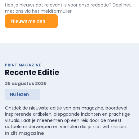
ongeziene spreiding van de resultaten.
Heb je nieuws dat relevant is voor onze redactie? Deel het
met ons via het meldformulier.
Nieuws melden
PRINT MAGAZINE
Recente Editie
25 augustus 2025
Nu lezen
Ontdek de nieuwste editie van ons magazine, boordevol
inspirerende artikelen, diepgaande inzichten en prachtige
visuals. Laat je meenemen op een reis door de meest
actuele onderwerpen en verhalen die je niet wilt missen.
In dit magazine