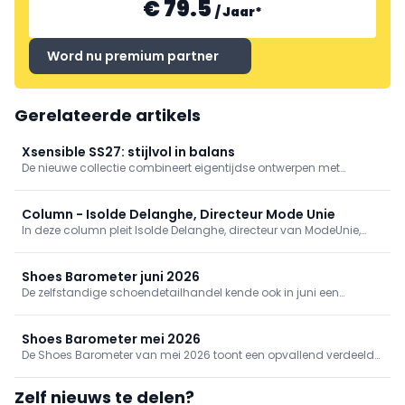
€ 79.5
/
Jaar
*
Word nu premium partner
Gerelateerde artikels
Xsensible SS27: stijlvol in balans
De nieuwe collectie combineert eigentijdse ontwerpen met
vertrouwd comfort. Verfijnde materialen en een uitgebalanceerd
kleurenpalet geven de modellen een herkenbare, verzorgde
uitstraling. Van sportieve sneakers tot zomerse instappers en
Column - Isolde Delanghe, Directeur Mode Unie
sandalen staat veelzijdigheid centraal.
In deze column pleit Isolde Delanghe, directeur van ModeUnie,
voor een bredere waardering van de modewinkel: niet alleen als
verkooppunt, maar als een onmisbare schakel in het sociale
weefsel van onze steden en gemeenten
Shoes Barometer juni 2026
De zelfstandige schoendetailhandel kende ook in juni een
moeilijke maand. Gemiddeld daalde de omzet met 3,4%
tegenover vorig jaar, al werden wel iets meer paren verkocht.
Shoes Barometer mei 2026
De Shoes Barometer van mei 2026 toont een opvallend verdeeld
beeld binnen de Belgische schoenretail. Terwijl sommige
winkeliers hun omzet met meer dan 30% zagen stijgen, kregen
Zelf nieuws te delen?
anderen af te rekenen met forse terugvallen, wat resulteert in een