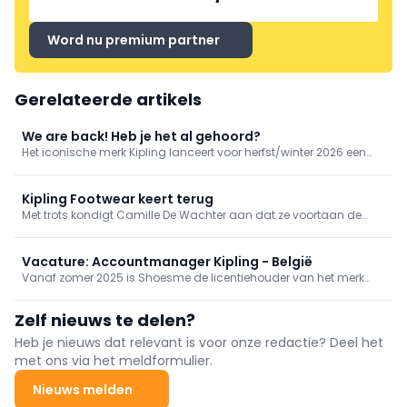
Word nu premium partner
Gerelateerde artikels
We are back! Heb je het al gehoord?
Het iconische merk Kipling lanceert voor herfst/winter 2026 een
vernieuwde kindercollectie. Deze collectie biedt stevige leren
boots, stoere sneakers in warme kleuren, en klassieke laarzen van
maat 24 tot 40.
Kipling Footwear keert terug
Met trots kondigt Camille De Wachter aan dat ze voortaan de
exclusieve vertegenwoordiging van Kipling Footwear op zich
neemt voor België en Luxemburg. Na een korte afwezigheid maakt
Kipling Footwear in 2025 zijn langverwachte comeback.
Vacature: Accountmanager Kipling - België
Vanaf zomer 2025 is Shoesme de licentiehouder van het merk
Kipling. Wij zoeken voor de verkoop van Kipling een
accountmanager die ons merkportfolio in België helpt groeien en
Zelf nieuws te delen?
onze B2B-klanten optimaal ondersteunt.
Heb je nieuws dat relevant is voor onze redactie? Deel het
met ons via het meldformulier.
Nieuws melden