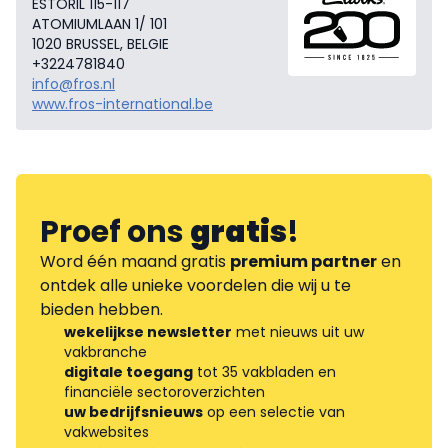
ESTORIL 115-117
ATOMIUMLAAN 1/ 101
1020 BRUSSEL, BELGIE
+3224781840
info@fros.nl
www.fros-international.be
Proef ons
gratis
!
Word één maand gratis
premium partner
en
ontdek alle unieke voordelen die wij u te
bieden hebben.
wekelijkse newsletter
met nieuws uit uw
vakbranche
digitale toegang
tot 35 vakbladen en
financiële sectoroverzichten
uw bedrijfsnieuws
op een selectie van
vakwebsites