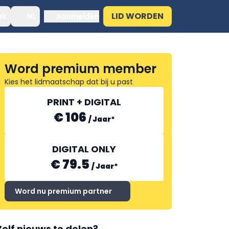
LID WORDEN
ek
NL
Aanmelden
Word premium member
Kies het lidmaatschap dat bij u past
PRINT + DIGITAL
€ 106
/
Jaar
*
DIGITAL ONLY
€ 79.5
/
Jaar
*
Word nu premium partner
Zelf nieuws te delen?