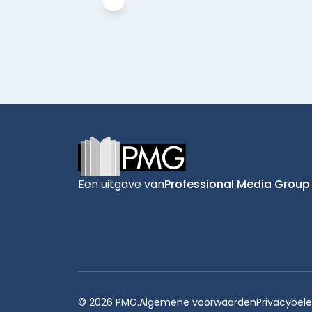
Footer
Een uitgave van
Professional Media Group
© 2026 PMG.
Algemene voorwaarden
Privacybele