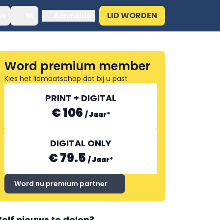
LID WORDEN
ek
NL
Aanmelden
Word premium member
Kies het lidmaatschap dat bij u past
PRINT + DIGITAL
€ 106
/
Jaar
*
DIGITAL ONLY
€ 79.5
/
Jaar
*
Word nu premium partner
Zelf nieuws te delen?