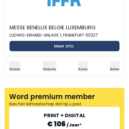
MESSE BENELUX BELGIE LUXEMBURG
LUDWIG-ERHARD-ANLAGE 1, FRANKFURT 60327
Meer info
Mailen
Website
Route
Bellen
Word premium member
Kies het lidmaatschap dat bij u past
PRINT + DIGITAL
€ 106
/
Jaar
*