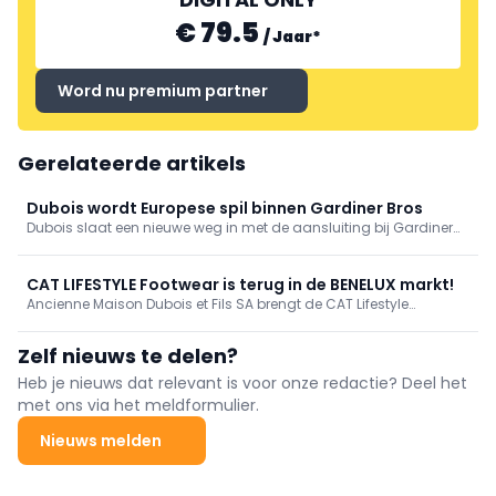
€ 79.5
/
Jaar
*
Word nu premium partner
Gerelateerde artikels
Dubois wordt Europese spil binnen Gardiner Bros
Dubois slaat een nieuwe weg in met de aansluiting bij Gardiner
Bros. Het Belgische familiebedrijf, opgericht in 1951, behoudt zijn
stevige verankering in de Benelux, maar wordt voortaan
ondersteund door een sterke Britse groep met ...
CAT LIFESTYLE Footwear is terug in de BENELUX markt!
Ancienne Maison Dubois et Fils SA brengt de CAT Lifestyle
Footwear collectie terug in de BENELUX markt vanaf seizoen
lente/zomer 2024.
Zelf nieuws te delen?
Heb je nieuws dat relevant is voor onze redactie? Deel het
met ons via het meldformulier.
Nieuws melden