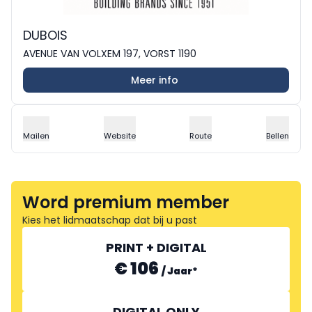
DUBOIS
AVENUE VAN VOLXEM 197, VORST 1190
Meer info
Mailen
Website
Route
Bellen
Word premium member
Kies het lidmaatschap dat bij u past
PRINT + DIGITAL
€ 106
/
Jaar
*
DIGITAL ONLY