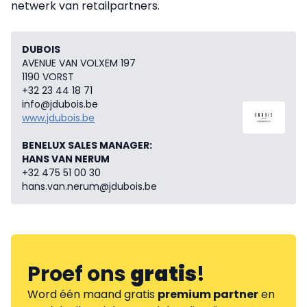
netwerk van retailpartners.
DUBOIS
AVENUE VAN VOLXEM 197
1190 VORST
+32 23 44 18 71
info@jdubois.be
www.jdubois.be
BENELUX SALES MANAGER:
HANS VAN NERUM
+32 475 51 00 30
hans.van.nerum@jdubois.be
Proef ons
gratis
!
Word één maand gratis
premium partner
en