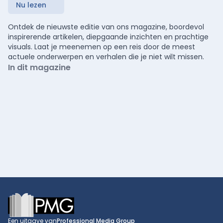
Nu lezen
Ontdek de nieuwste editie van ons magazine, boordevol
inspirerende artikelen, diepgaande inzichten en prachtige
visuals. Laat je meenemen op een reis door de meest
actuele onderwerpen en verhalen die je niet wilt missen.
In dit magazine
Footer
Een uitgave van
Professional Media Group