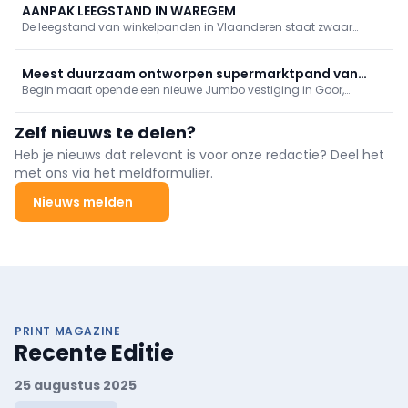
AANPAK LEEGSTAND IN WAREGEM
De leegstand van winkelpanden in Vlaanderen staat zwaar
onder druk, zeker in de stadskernen. Waregem is een van de
weinige steden die het een pak beter doet dan de rest. Als
regionale winkelstad neemt ze tal van initiatieven.
Meest duurzaam ontworpen supermarktpand van
Begin maart opende een nieuwe Jumbo vestiging in Goor,
Benelux
Nederland. Volgens Jumbo het meest duurzaam ontworpen
supermarktpand van de Benelux. Diverse
Zelf nieuws te delen?
duurzaamheidsaspecten zorgen voor een totale BREEAM-
ontwerpscore van 90,79%.
Heb je nieuws dat relevant is voor onze redactie? Deel het
met ons via het meldformulier.
Nieuws melden
PRINT MAGAZINE
Recente Editie
25 augustus 2025