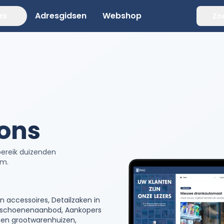
es
Adresgidsen
Webshop
Zo
 ons
bereik duizenden
rm.
 accessoires, Detailzaken in
nt schoenenaanbod, Aankopers
ns en grootwarenhuizen,