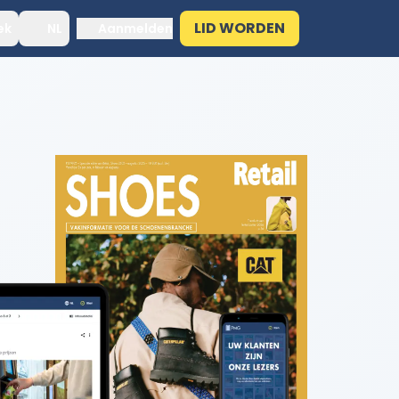
LID WORDEN
ek
NL
Aanmelden