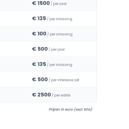
€ 1500
/ per jaar
€ 135
/ per inlassing
€ 100
/ per inlassing
€ 500
/ per jaar
€ 135
/ per inlassing
€ 500
/ per interesse set
€ 2500
/ per editie
Prijzen in euro (excl. btw)